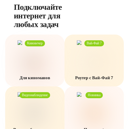
Подключайте 
интернет для 
любых задач
Киновечер
Вай-Фай 7
Для киноманов
Роутер с Вай-Фай 7
Видеонаблюдение
Новинка