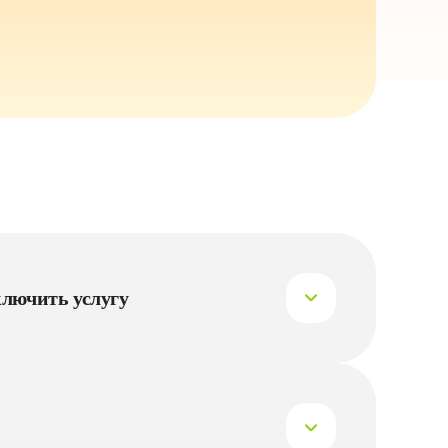
лючить услугу
 мобильном приложении и в Личном кабинете. В 
главном экране в разделе «Мой тариф», в личном 
ле «Мои услуги».
и