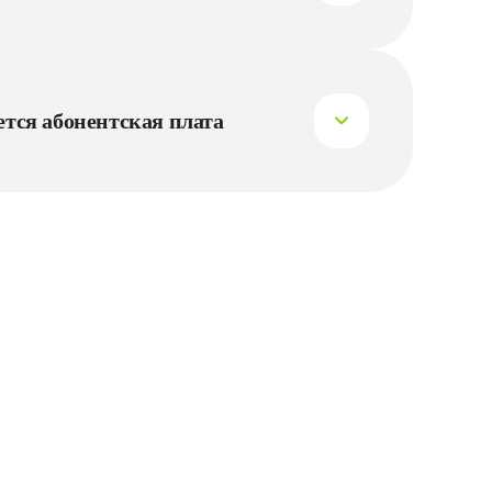
стему быстрых платежей или банковской картой в 
 «Goodline Город» или на сайте в Личном 
ется абонентская плата
 1-го числа каждого месяца. При индивидуальной 
 дату за полный прошлый месяц.

слугу, то абонентская плата рассчитывается по 
дключения по конец месяца.