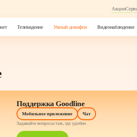
Акции
Акции
Серв
Серв
нет
нет
Телевидение
Телевидение
Умный домофон
Умный домофон
Видеонаблюдение
Видеонаблюдение
ебя
ебя
e
Поддержка Goodline
Мобильное приложение
Чат
Задавайте вопросы там, где удобно